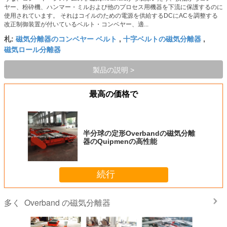
ヤー、粉砕機、ハンマー・ミルおよび他のプロセス用機器を下流に保護するのに
使用されています。 それはコイルのための電源を供給するDCにACを調整する
改正制御装置が付いているベルト・コンベヤー、適...
磁気分離器のコンベヤー ベルト
十字ベルトの磁気分離器
札:
,
,
磁気ロール分離器
製品の説明 >
最高の価格で
半分球の定形Overbandの磁気分離
器のQuipmenの高性能
続行
Overband の磁気分離器
多く