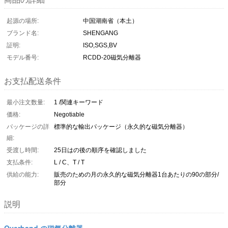
起源の場所:
中国湖南省（本土）
ブランド名:
SHENGANG
証明:
ISO,SGS,BV
モデル番号:
RCDD-20磁気分離器
お支払配送条件
最小注文数量:
1 /関連キーワード
価格:
Negotiable
パッケージの詳
標準的な輸出パッケージ（永久的な磁気分離器）
細:
受渡し時間:
25日はの後の順序を確認しました
支払条件:
L / C、T / T
供給の能力:
販売のための月の永久的な磁気分離器1台あたりの90の部分/
部分
説明
Overband の磁気分離器