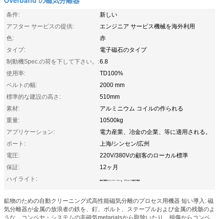
条件:
新しい
アフター サービスの提供:
エンジニア サービス機械を海外利用
色:
赤
タイプ:
電子磁石のタイプ
制動機Spec.の荷を下して下さい。:
6.8
使用率:
TD100%
ベルトの幅:
2000 mm
標準的な建設の高さ:
510mm
素材:
アルミニウム コイルの作られる
重量:
10500kg
アプリケーション:
電力産業、冶金の企業、等に適用される。
ポート:
上海/シンセン/広州
電圧:
220V/380Vの顧客のローカル標準
保証:
12ヶ月
ハイライト:
,
磁気分離器のコンベヤー ベルト
十字ベルトの磁気分離器
鉱物のための自動クリーニング式高性能磁気分離のプロセス用機器 短い導入: 磁
気分離器が金属の放浪者の鉄を、釘、ボルト、ステープルおよび金属の残骸のよ
うな、コンベヤ・システムの非磁気metarialsから取除いたり、損傷からコンベ