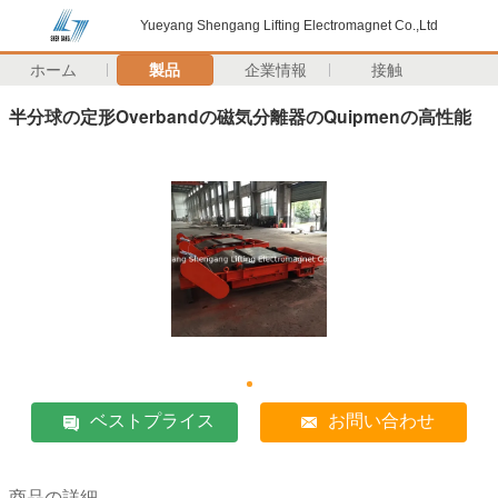
Yueyang Shengang Lifting Electromagnet Co.,Ltd
ホーム
製品
企業情報
接触
半分球の定形Overbandの磁気分離器のQuipmenの高性能
ベストプライス
お問い合わせ
商品の詳細