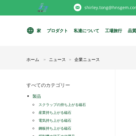
shirley.tong@hnsgem.co
家
プロダクト
私達について
工場旅行
品
ホーム
ニュース
企業ニュース
すべてのカテゴリー
製品
スクラップの持ち上がる磁石
産業持ち上がる磁石
電気持ち上がる磁石
鋼板持ち上がる磁石