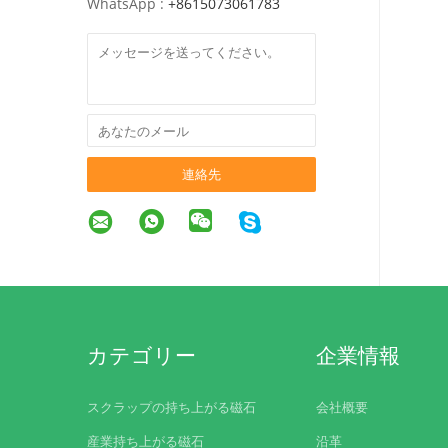
WhatsApp :
+8615073061783
連絡先
カテゴリー
企業情報
スクラップの持ち上がる磁石
会社概要
産業持ち上がる磁石
沿革