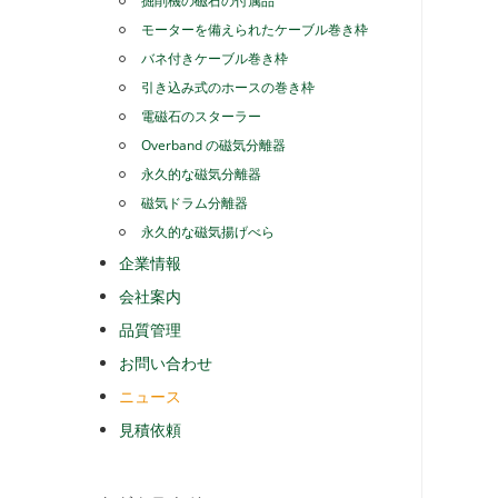
掘削機の磁石の付属品
モーターを備えられたケーブル巻き枠
バネ付きケーブル巻き枠
引き込み式のホースの巻き枠
電磁石のスターラー
Overband の磁気分離器
永久的な磁気分離器
磁気ドラム分離器
永久的な磁気揚げべら
企業情報
会社案内
品質管理
お問い合わせ
ニュース
見積依頼