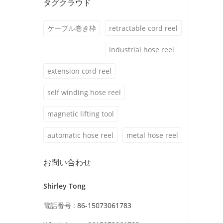
タグクラウド
ケーブル巻き枠
retractable cord reel
industrial hose reel
extension cord reel
self winding hose reel
magnetic lifting tool
automatic hose reel
metal hose reel
お問い合わせ
Shirley Tong
電話番号 :
86-15073061783