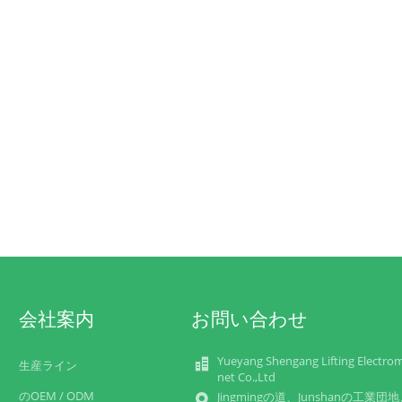
会社案内
お問い合わせ
Yueyang Shengang Lifting Electro
生産ライン
net Co.,Ltd
のOEM / ODM
Jingmingの道、Junshanの工業団