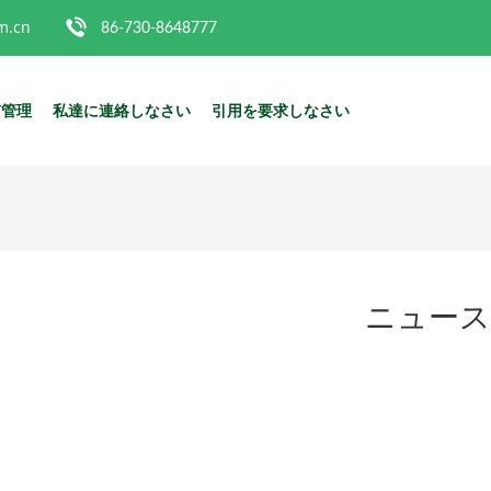
m.cn
86-730-8648777
質管理
私達に連絡しなさい
引用を要求しなさい
ニュース